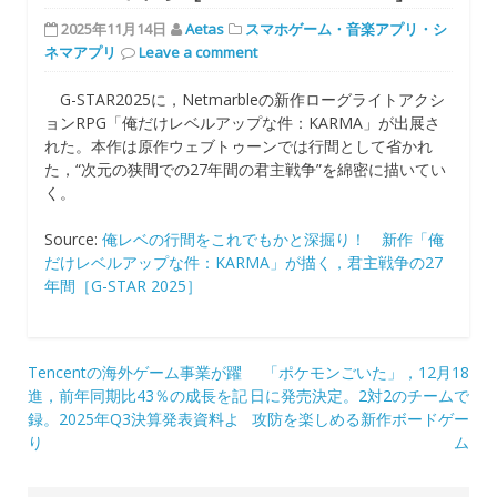
2025年11月14日
Aetas
スマホゲーム・音楽アプリ・シ
ネマアプリ
Leave a comment
G-STAR2025に，Netmarbleの新作ローグライトアクシ
ョンRPG「俺だけレベルアップな件：KARMA」が出展さ
れた。本作は原作ウェブトゥーンでは行間として省かれ
た，“次元の狭間での27年間の君主戦争”を綿密に描いてい
く。
Source:
俺レベの行間をこれでもかと深掘り！ 新作「俺
だけレベルアップな件：KARMA」が描く，君主戦争の27
年間［G-STAR 2025］
投
Tencentの海外ゲーム事業が躍
「ポケモンごいた」，12月18
進，前年同期比43％の成長を記
日に発売決定。2対2のチームで
稿
録。2025年Q3決算発表資料よ
攻防を楽しめる新作ボードゲー
ナ
り
ム
ビ