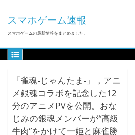
Skip
to
content
スマホゲーム速報
スマホゲームの最新情報をまとめました。
「雀魂-じゃんたま-」，アニ
メ銀魂コラボを記念した12
分のアニメPVを公開。おな
じみの銀魂メンバーが“高級
牛肉”をかけて一姫と麻雀勝