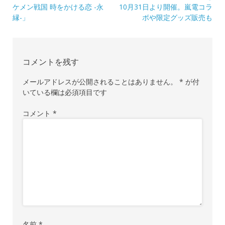
ナ
ケメン戦国 時をかける恋 -永
10月31日より開催。嵐電コラ
縁-」
ボや限定グッズ販売も
ビ
ゲ
ー
コメントを残す
シ
メールアドレスが公開されることはありません。
*
が付
ョ
いている欄は必須項目です
ン
コメント
*
名前
*