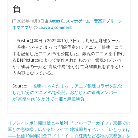
負
2025年10月3日
Aetas
スマホゲーム・音楽アプリ・シ
ネマアプリ
Leave a comment
Yostarは本日（2025年10月3日），対戦型麻雀ゲーム
「雀魂-じゃんたま-」で開催予定の，アニメ「銀魂」コラ
ボを記念したアニメPVを公開した。銀魂のアニメを手掛け
るBNPicturesによって制作されたもので，銀魂のメンバー
が，雀魂の一姫と“高級牛肉”をかけて麻雀勝負をするとい
う内容になっている。
Source:
「雀魂-じゃんたま-」，アニメ銀魂コラボを記念
した12分のアニメPVを公開。おなじみの銀魂メンバー
が“高級牛肉”をかけて一姫と麻雀勝負
投
［プレイレポ］織田信長や足利
「ブルーアーカイブ」京都での
軍との恋模様，広がる姫ライフ
地域周遊イベント「いとうるは
稿
――配信10周年記念アプリ「イ
し☆紅葉たどる秋の京都旅」を