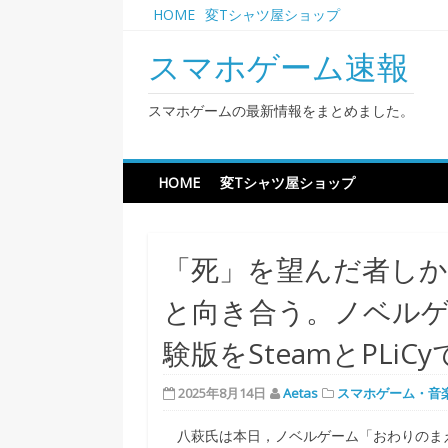
Skip
HOME
変Tシャツ屋ショップ
to
content
スマホゲーム速報
スマホゲームの最新情報をまとめました。
HOME
変Tシャツ屋ショップ
「死」を望んだ者し
と向き合う。ノベル
験版をSteamとPLiC
2025年8月14日
Aetas
スマホゲーム・音
八萩氏は本日，ノベルゲーム「おわりのまえに