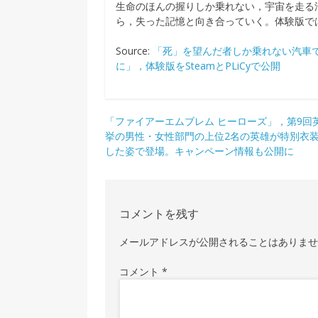
生命のほんの握りしか乗れない，宇宙を走る
ら，失った記憶と向き合っていく。体験版では，
Source:
「死」を望んだ者しか乗れない汽車
に」，体験版をSteamとPLiCyで公開
投
「ファイアーエムブレム ヒーローズ」，第9回
挙の男性・女性部門の上位2名の英雄が特別衣
稿
した姿で登場。キャンペーン情報も公開に
ナ
ビ
ゲ
コメントを残す
ー
メールアドレスが公開されることはありま
シ
コメント
*
ョ
ン