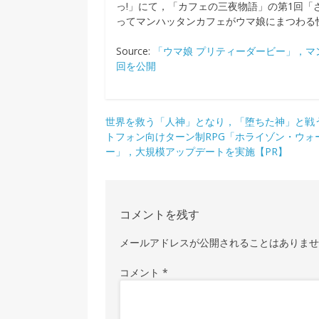
っ!」にて，「カフェの三夜物語」の第1回
ってマンハッタンカフェがウマ娘にまつわる
Source:
「ウマ娘 プリティーダービー」，マ
回を公開
投
世界を救う「人神」となり，「堕ちた神」と戦
トフォン向けターン制RPG「ホライゾン・ウォ
稿
ー」，大規模アップデートを実施【PR】
ナ
ビ
ゲ
コメントを残す
ー
メールアドレスが公開されることはありま
シ
コメント
*
ョ
ン