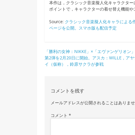
本作は，クラシック音楽擬人化キャラクター
ポイントで，キャラクターの着せ替え機能や
Source:
クラシック音楽擬人化キャラによる作
ページを公開。スマホ版も配信予定
投
「勝利の女神：NIKKE」×「エヴァンゲリオン
第2弾を2月20日に開始。アスカ：WILLE，ア
稿
イ（仮称），鈴原サクラが参戦
ナ
ビ
ゲ
コメントを残す
ー
メールアドレスが公開されることはありま
シ
コメント
*
ョ
ン