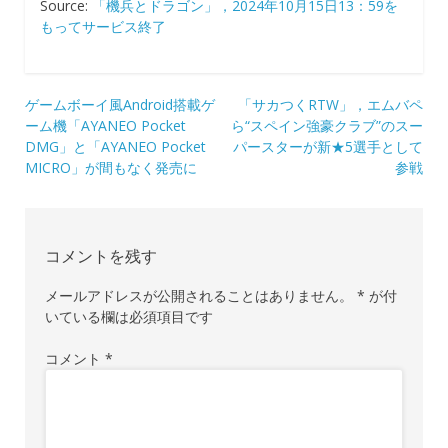
Source:
「機兵とドラゴン」，2024年10月15日13：59を
もってサービス終了
投
ゲームボーイ風Android搭載ゲ
「サカつくRTW」，エムバペ
ーム機「AYANEO Pocket
ら“スペイン強豪クラブ”のスー
稿
DMG」と「AYANEO Pocket
パースターが新★5選手として
ナ
MICRO」が間もなく発売に
参戦
ビ
ゲ
コメントを残す
ー
シ
メールアドレスが公開されることはありません。
*
が付
いている欄は必須項目です
ョ
ン
コメント
*