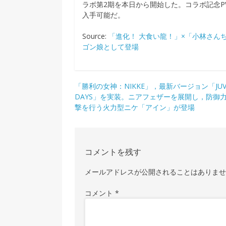
ラボ第2期を本日から開始した。コラボ記念P
入手可能だ。
Source:
「進化！ 大食い龍！」×「小林さん
ゴン娘として登場
投
「勝利の女神：NIKKE」，最新バージョン「JUVE
DAYS」を実装。ニアフェザーを展開し，防御
稿
撃を行う火力型ニケ「アイン」が登場
ナ
ビ
ゲ
コメントを残す
ー
メールアドレスが公開されることはありま
シ
コメント
*
ョ
ン