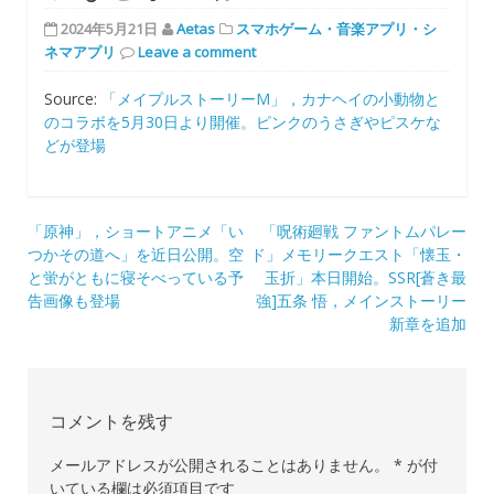
2024年5月21日
Aetas
スマホゲーム・音楽アプリ・シ
ネマアプリ
Leave a comment
Source:
「メイプルストーリーM」，カナヘイの小動物と
のコラボを5月30日より開催。ピンクのうさぎやピスケな
どが登場
投
「原神」，ショートアニメ「い
「呪術廻戦 ファントムパレー
つかその道へ」を近日公開。空
ド」メモリークエスト「懐玉・
稿
と蛍がともに寝そべっている予
玉折」本日開始。SSR[蒼き最
ナ
告画像も登場
強]五条 悟，メインストーリー
新章を追加
ビ
ゲ
ー
コメントを残す
シ
メールアドレスが公開されることはありません。
*
が付
ョ
いている欄は必須項目です