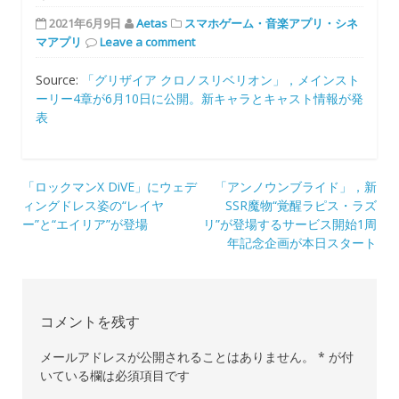
2021年6月9日
Aetas
スマホゲーム・音楽アプリ・シネ
マアプリ
Leave a comment
Source:
「グリザイア クロノスリベリオン」，メインスト
ーリー4章が6月10日に公開。新キャラとキャスト情報が発
表
投
「ロックマンX DiVE」にウェデ
「アンノウンブライド」，新
ィングドレス姿の“レイヤ
SSR魔物“覚醒ラピス・ラズ
稿
ー”と“エイリア”が登場
リ”が登場するサービス開始1周
ナ
年記念企画が本日スタート
ビ
ゲ
コメントを残す
ー
シ
メールアドレスが公開されることはありません。
*
が付
いている欄は必須項目です
ョ