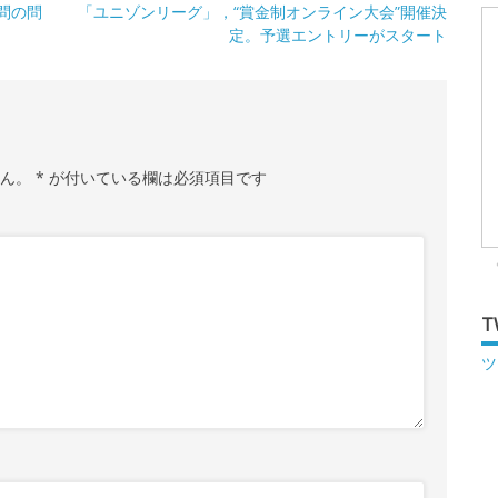
問の問
「ユニゾンリーグ」，“賞金制オンライン大会”開催決
定。予選エントリーがスタート
せん。
*
が付いている欄は必須項目です
T
ツ