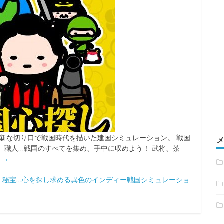
斬新な切り口で戦国時代を描いた建国シミュレーション。 戦国
、職人…戦国のすべてを集め、手中に収めよう！ 武将、茶
む
→
・秘宝…心を探し求める異色のインディー戦国シミュレーショ