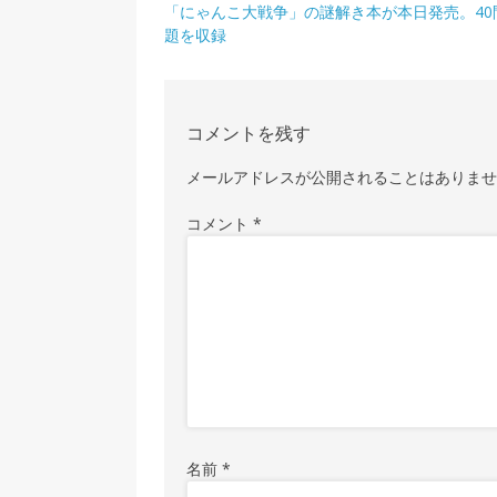
投
「にゃんこ大戦争」の謎解き本が本日発売。40
題を収録
稿
ナ
ビ
コメントを残す
ゲ
メールアドレスが公開されることはありま
ー
シ
コメント
*
ョ
ン
名前
*