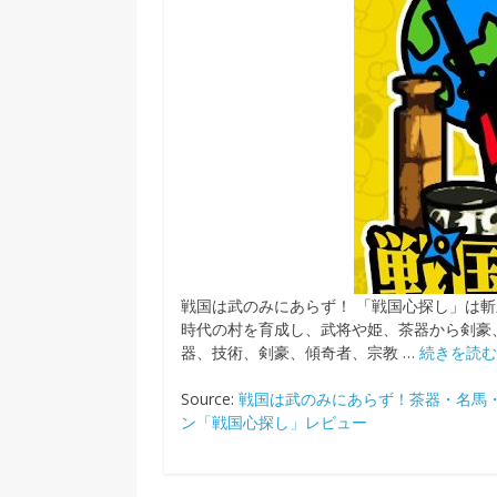
戦国は武のみにあらず！ 「戦国心探し」は
時代の村を育成し、武将や姫、茶器から剣豪
器、技術、剣豪、傾奇者、宗教 …
続きを読
Source:
戦国は武のみにあらず！茶器・名馬
ン「戦国心探し」レビュー